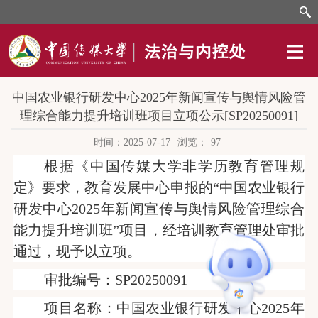
中国农业银行研发中心2025年新闻宣传与舆情风险管
理综合能力提升培训班项目立项公示[SP20250091]
时间：2025-07-17
浏览：
97
根据《中国传媒大学非学历教育管理规
定》要求，教育发展中心申报的“中国农业银行
研发中心2025年新闻宣传与舆情风险管理综合
能力提升培训班”项目，经培训教育管理处审批
通过，现予以立项。
审批编号：SP20250091
项目名称：
中国农业银行研发中心2025年